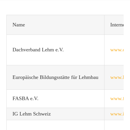
Name
Interneta
Dachverband Lehm e.V.
www.dac
Europäische Bildungsstätte für Lehmbau
www.ler
FASBA e.V.
www.fas
IG Lehm Schweiz
www.igl