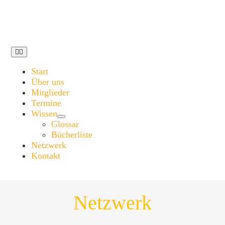
Zum
Inhalt
springen
Toggle
Navigation
Start
Über uns
Mitglieder
Termine
Wissen
Glossar
Bücherliste
Netzwerk
Kontakt
Netzwerk