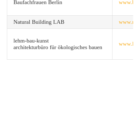
Baufachfrauen Berlin
www.bauf
Natural Building LAB
www.nbl.
lehm-bau-kunst
www.leh
architekturbüro für ökologisches bauen